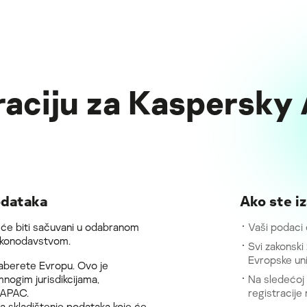
traciju za Kaspersk
odataka
Ako ste iz
i će biti sačuvani u odabranom
Vaši podaci 
zakonodavstvom.
Svi zakonski
Evropske uni
izaberete Evropu. Ovo je
mnogim jurisdikcijama,
Na sledećoj 
 APAC.
registracije 
a skladištenje podataka koje će