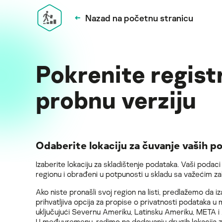
Nazad na početnu stranicu
Pokrenite regis
probnu verziju
Odaberite lokaciju za čuvanje vaših p
Izaberite lokaciju za skladištenje podataka. Vaši podac
regionu i obrađeni u potpunosti u skladu sa važećim 
Ako niste pronašli svoj region na listi, predlažemo da 
prihvatljiva opcija za propise o privatnosti podataka u 
uključujući Severnu Ameriku, Latinsku Ameriku, META i
U međuvremenu, radimo na dodavanju drugih lokacija z