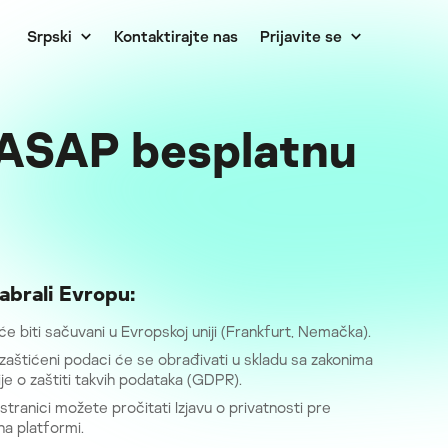
Srpski
Kontaktirajte nas
Prijavite se
y ASAP besplatnu
abrali Evropu:
će biti sačuvani u Evropskoj uniji (Frankfurt, Nemačka).
 zaštićeni podaci će se obrađivati u skladu sa zakonima
je o zaštiti takvih podataka (GDPR).
stranici možete pročitati Izjavu o privatnosti pre
na platformi.